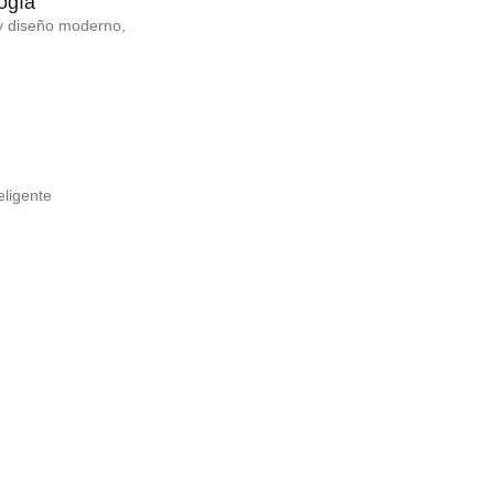
ogía
 y diseño moderno,
eligente